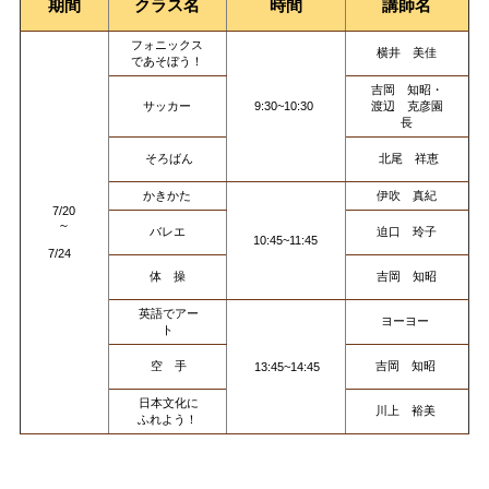
期間
クラス名
時間
講師名
フォニックス
横井 美佳
であそぼう！
吉岡 知昭・
サッカー
9:30~10:30
渡辺 克彦園
長
そろばん
北尾 祥恵
かきかた
伊吹 真紀
7/20
～
バレエ
迫口 玲子
10:45~11:45
7/24
体 操
吉岡 知昭
英語でアー
ヨーヨー
ト
空 手
吉岡 知昭
13:45~14:45
日本文化に
川上 裕美
ふれよう！