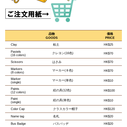
品物
価格
GOODS
PRICE
Clay
粘土
HK$25
Pastels
クレヨン(16色)
HK$70
(16 colors)
Scissors
はさみ
HK$70
Markers
マーカー(８色)
HK$70
(8 colors)
Marker
マーカー(単色)
HK$10
(single)
Paints
絵の具(12色)
HK$100
(12 colors)
Paint
絵の具(単色)
HK$10
(single)
Color Cap
クラスカラー帽子
HK$120
Name tag
名札
HK$20
Bus Badge
バスバッヂ
HK$20