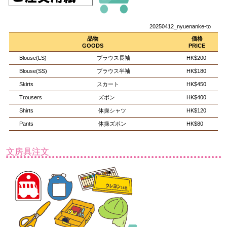
20250412_nyuenanke-to
品物
価格
GOODS
PRICE
Blouse(LS)
ブラウス長袖
HK$200
Blouse(SS)
ブラウス半袖
HK$180
Skirts
スカート
HK$450
Trousers
ズボン
HK$400
Shirts
体操シャツ
HK$120
Pants
体操ズボン
HK$80
文房具注文