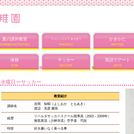
夏の課外教室
かきかた
フォニックスで あそぼう
SUMMER ACTIVITIES
PHONICS
WRITING
体操
サッカー
英語でアート
GYM
SOCCER
ARTS
水曜日ーサッカー
教室紹介
吉岡 知昭（よしおか ともあき）
講師名
渡辺 克彦 園長
リベルタサッカースクール指導員（2002～2009年）
経歴
無双真流（少林寺流）空手道 弐段
特技
好き嫌いなく食べる事