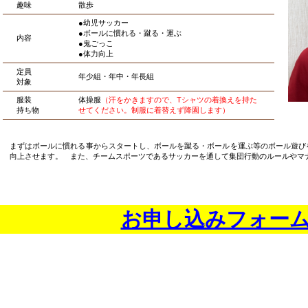
趣味
散歩
●幼児サッカー
●ボールに慣れる・蹴る・運ぶ
内容
●鬼ごっこ
●体力向上
定員
年少組・年中・年長組
対象
服装
体操服
（汗をかきますので、Tシャツの着換えを持た
持ち物
せてください。制服に着替えず降園します）
まずはボールに慣れる事からスタートし、ボールを蹴る・ボールを運ぶ等のボール遊び
向上させます。 また、チームスポーツであるサッカーを通して集団行動のルールやマ
お申し込みフォー