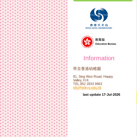
Information
帝京香港幼稚園
81, Sing Woo Road, Happy
Valley, H.K.
TEL.852 2833 9963
info@teikyo.edu.hk
last update 17-Jul-2026